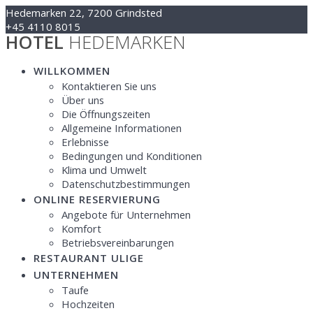
Zum
Hedemarken 22, 7200 Grindsted
Inhalt
+45 4110 8015
HOTEL
HEDEMARKEN
springen
Kontakt@hotelhedemarken.dk
WILLKOMMEN
Kontaktieren Sie uns
Über uns
Die Öffnungszeiten
Allgemeine Informationen
Erlebnisse
Bedingungen und Konditionen
Klima und Umwelt
Datenschutzbestimmungen
ONLINE RESERVIERUNG
Angebote für Unternehmen
Komfort
Betriebsvereinbarungen
RESTAURANT ULIGE
UNTERNEHMEN
Taufe
Hochzeiten