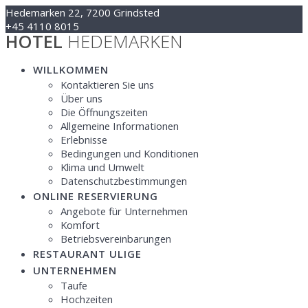
Zum
Hedemarken 22, 7200 Grindsted
Inhalt
+45 4110 8015
HOTEL
HEDEMARKEN
springen
Kontakt@hotelhedemarken.dk
WILLKOMMEN
Kontaktieren Sie uns
Über uns
Die Öffnungszeiten
Allgemeine Informationen
Erlebnisse
Bedingungen und Konditionen
Klima und Umwelt
Datenschutzbestimmungen
ONLINE RESERVIERUNG
Angebote für Unternehmen
Komfort
Betriebsvereinbarungen
RESTAURANT ULIGE
UNTERNEHMEN
Taufe
Hochzeiten